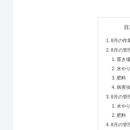
目
8月の作
8月の管
置き
水や
肥料
病害
8月の管
水や
肥料
8月の管