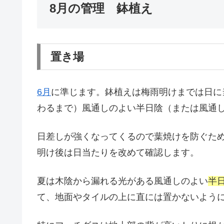
8月の管理 鉢植え
置き場
6月
に準じます。鉢植えは梅雨明けまでは日に
わるまで）風通しのよい半日陰（または風通
日差しが強くなってくるので葉焼けを防ぐた
明け後は日当たりを改めて確認します。
夏は木陰から漏れる光がある風通しのよい
半
て、地面やタイルの上に直には置かないよう