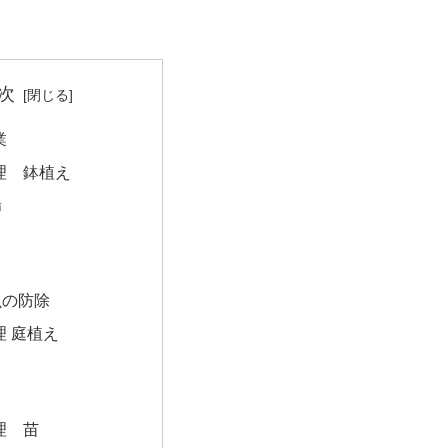
次
業
理 鉢植え
場
り
虫の防除
理 庭植え
り
理 苗