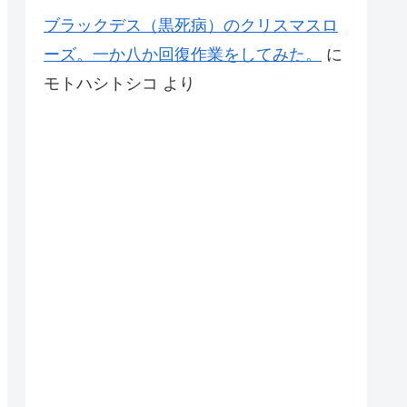
ブラックデス（黒死病）のクリスマスロ
ーズ。一か八か回復作業をしてみた。
に
モトハシトシコ
より